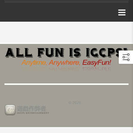
©
2026..
iGCPS 遊戲作弊者
.