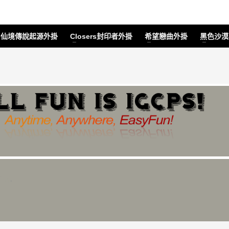
O仙境傳說起源外掛
Closers封印者外掛
希望戀曲外掛
黑色沙漠M
作弊者
.