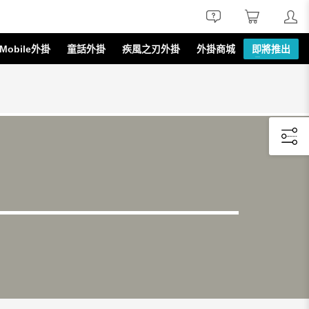
線上諮詢
線上購買
會員服務
obile外掛
童話外掛
疾風之刃外掛
外掛商城
即將推出