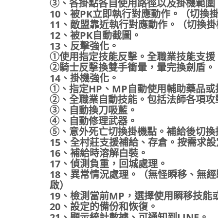
③、各掛點各自使用路徑以及掛機範圍
10、被PK立即執行對應動作。（切換
11、敵盟靠近執行對應動作。（切換
12、被PK自動截圖。
13、反擊強化。
①使用指定技能反擊。全職業技能支援
②騎士反擊換雙手衝暈，暈完換劍盾。
14、掛機強化。
①、指定HP、MP自動使用輔助藥品
②、全職業自動技能。包括法師各項攻
③、自動換刀吸藍。
④、自動修理武器。
⑤、意外死亡切換掛機點。補給後切換
15、全村莊支援補給、存倉。按需求設
16、補給時溶解白裝。
17、偵測負重，回城處理。
18、異常情況處理。（無怪瞬移、無
啟）
19、檢測當前MP，選擇使用瞬移技能
20、設定的備份和恢復。
21、顯示統計數據、可通知到LINE。