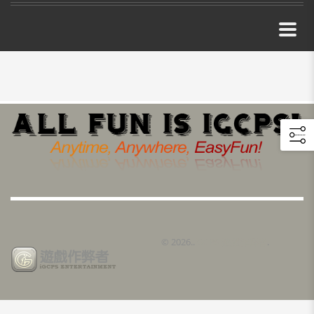
©
2026..
iGCPS 遊戲作弊者
.