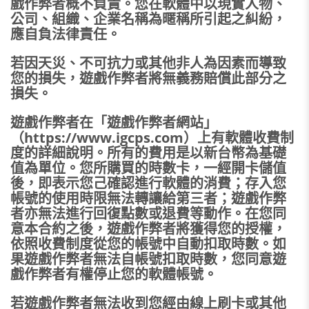
戲作弊者概不負責。您在軟體中以現實人物、
公司、組織、企業名稱為暱稱所引起之糾紛，
應自負法律責任。
若因天災、不可抗力或其他非人為因素而導致
您的損失，遊戲作弊者將無義務賠償此部分之
損失。
遊戲作弊者在「遊戲作弊者網站」
（https://www.igcps.com）上有軟體收費制
度的詳細說明。所有的費用是以新台幣為基礎
值為單位。您所購買的時數卡，一經開卡儲值
後，即表示您己確認進行軟體的消費；存入您
帳號的使用時限無法轉讓給第三者；遊戲作弊
者亦無法進行回復點數或退費等動作。在您同
意本合約之後，遊戲作弊者將獲得您的授權，
依照收費制度從您的帳號中自動扣取時數。如
果遊戲作弊者無法自帳號扣取時數，您同意遊
戲作弊者有權停止您的軟體帳號。
若遊戲作弊者無法收到您經由線上刷卡或其他