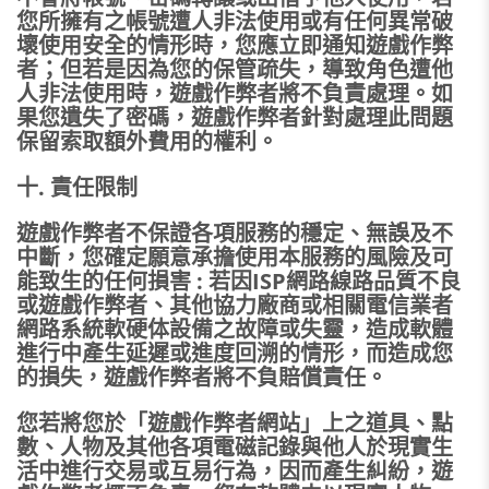
您所擁有之帳號遭人非法使用或有任何異常破
壞使用安全的情形時，您應立即通知遊戲作弊
者；但若是因為您的保管疏失，導致角色遭他
人非法使用時，遊戲作弊者將不負責處理。如
果您遺失了密碼，遊戲作弊者針對處理此問題
保留索取額外費用的權利。
十. 責任限制
遊戲作弊者不保證各項服務的穩定、無誤及不
中斷，您確定願意承擔使用本服務的風險及可
能致生的任何損害 : 若因ISP網路線路品質不良
或遊戲作弊者、其他協力廠商或相關電信業者
網路系統軟硬体設備之故障或失靈，造成軟體
進行中產生延遲或進度回溯的情形，而造成您
的損失，遊戲作弊者將不負賠償責任。
您若將您於「遊戲作弊者網站」上之道具、點
數、人物及其他各項電磁記錄與他人於現實生
活中進行交易或互易行為，因而產生糾紛，遊