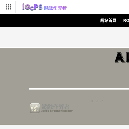
幫助導航
網站首頁
R
©
2026..
iGCPS 遊戲