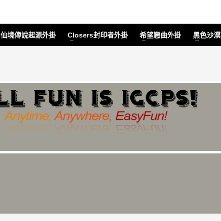
O仙境傳說起源外掛
Closers封印者外掛
希望戀曲外掛
黑色沙漠M
作弊者
.