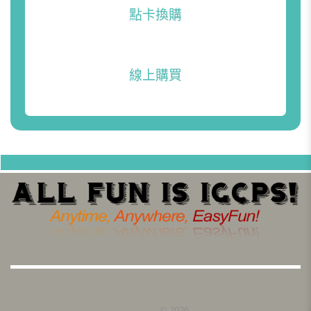
點卡換購
線上購買
©
2026..
iGCPS 遊戲作弊者
.