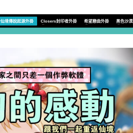
O仙境傳說起源外掛
Closers封印者外掛
希望戀曲外掛
黑色沙漠M