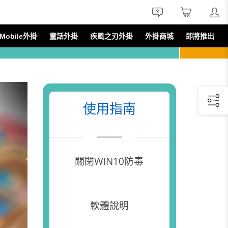
線上諮詢
線上購買
會員服務
obile外掛
童話外掛
疾風之刃外掛
外掛商城
即將推出
使用指南
關閉WIN10防毒
軟體說明